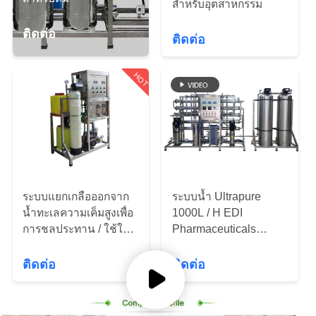
สำหรับอุตสาหกรรม
โรงงาน
ติดต่อ
ติดต่อ
ควบคุม
HOT
คุณภาพ
ติดต่อ
เรา
ระบบแยกเกลือออกจาก
ระบบน้ำ Ultrapure
น้ำทะเลความเค็มสูงเพื่อ
1000L / H EDI
การชลประทาน / ใช้ใน
Pharmaceuticals
ขอ
ทางที่ผิด
Electronics
ติดต่อ
ติดต่อ
ใบ
เสนอ