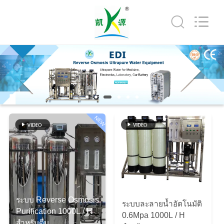
Guangzhou
Kai
Yuan
Water
Treatment
Equipment
Co.,
Ltd..
All
บ้าน
Rights
Reserved.
สินค้า
NEW
เกี่ยว
กับ
เรา
ระบบ Reverse Osmosis
ระบบละลายน้ำอัตโนมัติ
Purification 1000L / H
ทัวร์
0.6Mpa 1000L / H
สำหรับดื่ม