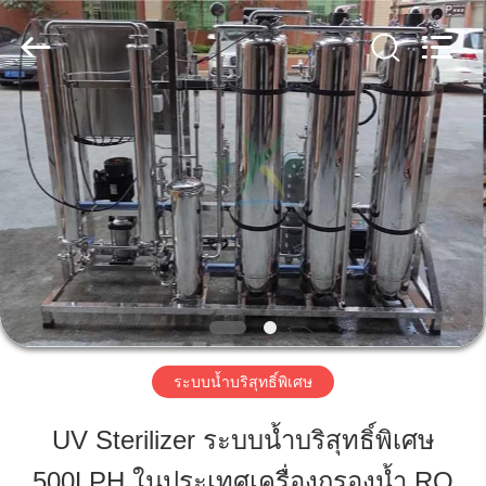
Guangzhou
Kai
Yuan
Water
Treatment
Equipment
Co.,
Ltd..
All
บ้าน
Rights
Reserved.
สินค้า
เกี่ยว
กับ
เรา
ระบบน้ำบริสุทธิ์พิเศษ
UV Sterilizer ระบบน้ำบริสุทธิ์พิเศษ
ทัวร์
500LPH ในประเทศเครื่องกรองน้ำ RO