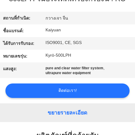
โรงงาน
สถานที่กำเนิด:
กวางเจา จีน
ควบคุม
Kaiyuan
ชื่อแบรนด์:
ISO9001, CE, SGS
คุณภาพ
ได้รับการรับรอง:
Kyrö-500LPH
หมายเลขรุ่น:
ติดต่อ
,
pure and clear water filter system
แสงสูง:
ultrapure water equipment
เรา
ติดต่อเรา!
ขอ
ขยายรายละเอียด
ใบ
เสนอ