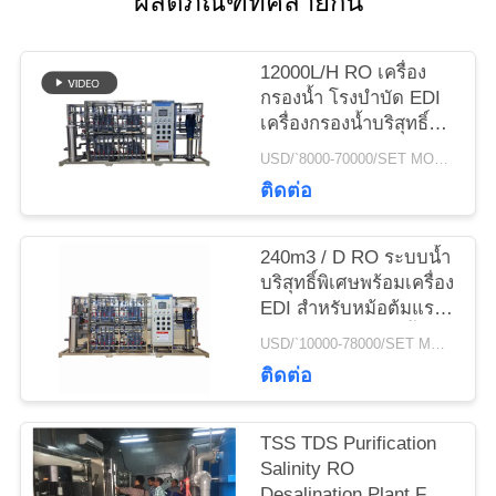
ผลิตภัณฑ์ที่คล้ายกัน
ราคา
12000L/H RO เครื่อง
กรองน้ำ โรงบำบัด EDI
COMPANY
เครื่องกรองน้ำบริสุทธิ์
พิเศษระบบ Reverse
NEWS
USD/`8000-70000/SET MOQ:1 ชุด
Osmosis
ติดต่อ
แผนผัง
240m3 / D RO ระบบน้ำ
เว็บไซต์
บริสุทธิ์พิเศษพร้อมเครื่อง
EDI สำหรับหม้อต้มแรง
ดันสูง Subcritical น้ำ
USD/`10000-78000/SET MOQ:1 ชุด
PRIVACY
บริสุทธิ์พิเศษ
ติดต่อ
POLICY
TSS TDS Purification
Salinity RO
Desalination Plant FRP