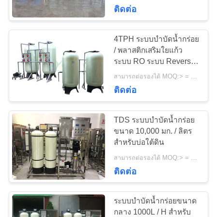
ติดต่อ
โรงงาน
4TPH ระบบบำบัดน้ำกร่อย
ควบคุม
/ พลาสติกเสริมใยแก้ว
ระบบ RO ระบบ Reverse
คุณภาพ
Osmosis
สามารถต่อรองได้ MOQ:> = 1sets
ติดต่อ
ติดต่อ
TDS ระบบบำบัดน้ำกร่อย
เรา
ขนาด 10,000 มก. / ลิตร
สำหรับบ่อใต้ดิน
สามารถต่อรองได้ MOQ:> = 1sets
ขอ
ติดต่อ
ใบ
ระบบบำบัดน้ำกร่อยขนาด
เสนอ
กลาง 1000L / H สำหรับ